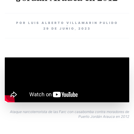
POR LUIS ALBERTO VILLAMARIN PULIDO
29 DE JUNIO, 2023
Ataque narcoterrorista de las Farc con casabomba contra moradores de
Puerto Jordán Arauca en 2012