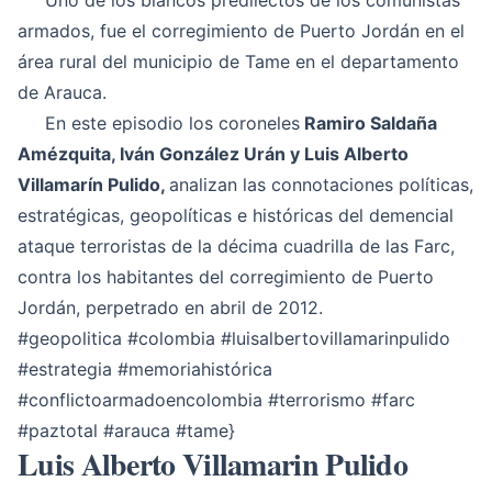
Uno de los blancos predilectos de los comunistas
armados, fue el corregimiento de Puerto Jordán en el
área rural del municipio de Tame en el departamento
de Arauca.
En este episodio los coroneles
Ramiro Saldaña
Amézquita, Iván González Urán y Luis Alberto
Villamarín Pulido,
analizan las connotaciones políticas,
estratégicas, geopolíticas e históricas del demencial
ataque terroristas de la décima cuadrilla de las Farc,
contra los habitantes del corregimiento de Puerto
Jordán, perpetrado en abril de 2012.
#geopolitica
#colombia
#luisalbertovillamarinpulido
#estrategia
#memoriahistórica
#conflictoarmadoencolombia
#terrorismo
#farc
#paztotal
#arauca
#tame
}
Luis Alberto Villamarin Pulido