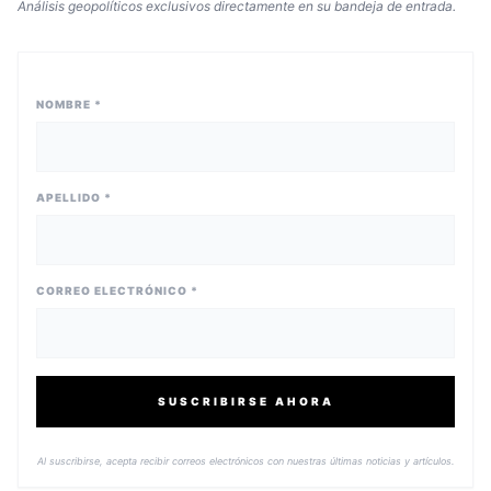
Análisis geopolíticos exclusivos directamente en su bandeja de entrada.
NOMBRE *
APELLIDO *
CORREO ELECTRÓNICO *
SUSCRIBIRSE AHORA
Al suscribirse, acepta recibir correos electrónicos con nuestras últimas noticias y artículos.