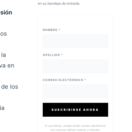
en su bandeja de entrada.
sión
NOMBRE *
dos
 la
APELLIDO *
iva en
CORREO ELECTRÓNICO *
de los
ia
SUSCRIBIRSE AHORA
Al suscribirse, acepta recibir correos electrónicos
con nuestras últimas noticias y artículos.