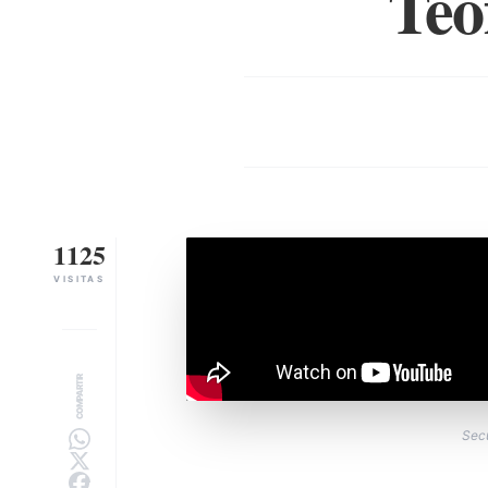
Teó
1125
VISITAS
COMPARTIR
Secu