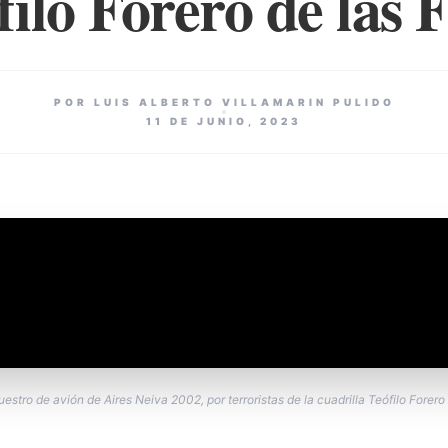
filo Forero de las F
POR LUIS ALBERTO VILLAMARIN PULIDO
11 DE JUNIO, 2023
estro de avión de Aires Neiva 2002, por terroristas de la cuadrilla Teófilo Forero 