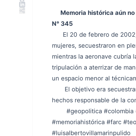
Memoria histórica aún no 
N° 345
El 20 de febrero de 2002, c
mujeres, secuestraron en ple
mientras la aeronave cubría l
tripulación a aterrizar de ma
un espacio menor al técnicam
El objetivo era secuestrar 
hechos responsable de la com
#geopolitica
#colombia
#memoriahistórica
#farc
#teo
#luisalbertovillamarinpulido