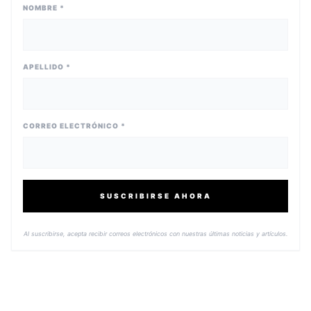
NOMBRE *
APELLIDO *
CORREO ELECTRÓNICO *
SUSCRIBIRSE AHORA
Al suscribirse, acepta recibir correos electrónicos con nuestras últimas noticias y artículos.