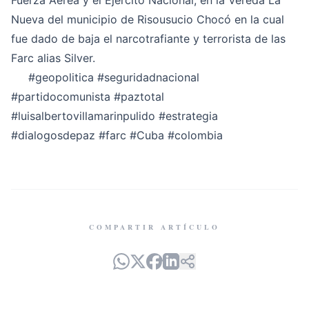
Fuerza Aérea y el Ejército Nacional, en la Vereda La
Nueva del municipio de Risousucio Chocó en la cual
fue dado de baja el narcotrafiante y terrorista de las
Farc alias Silver.
#geopolitica
#seguridadnacional
#partidocomunista
#paztotal
#luisalbertovillamarinpulido
#estrategia
#dialogosdepaz
#farc
#Cuba
#colombia
COMPARTIR ARTÍCULO