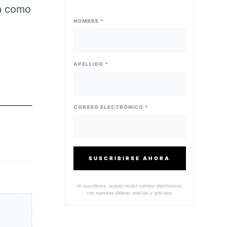
ma como
NOMBRE *
APELLIDO *
CORREO ELECTRÓNICO *
SUSCRIBIRSE AHORA
Al suscribirse, acepta recibir correos electrónicos
con nuestras últimas noticias y artículos.