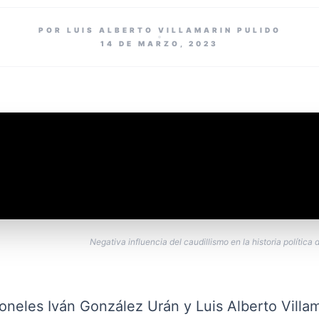
POR LUIS ALBERTO VILLAMARIN PULIDO
14 DE MARZO, 2023
Negativa influencia del caudillismo en la historia política
oneles Iván González Urán y Luis Alberto Villa