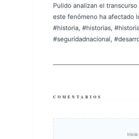
Pulido analizan el transcurso
este fenómeno ha afectado lo
#historia
,
#historias
,
#histor
#seguridadnacional
,
#desarro
COMENTARIOS
Inici