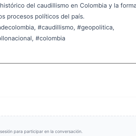
 histórico del caudillismo en Colombia y la for
s procesos políticos del país.
iadecolombia
,
#caudillismo
,
#geopolitica
,
llonacional
,
#colombia
e sesión para participar en la conversación.