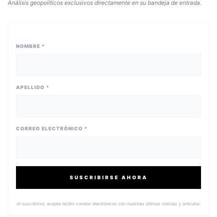
Análisis geopolíticos exclusivos directamente en su bandeja de entrada.
NOMBRE *
APELLIDO *
CORREO ELECTRÓNICO *
SUSCRIBIRSE AHORA
Al suscribirse, acepta recibir correos electrónicos con nuestras últimas noticias y artículos.