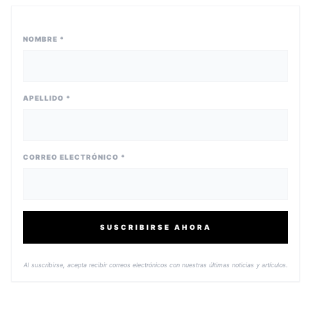
NOMBRE *
APELLIDO *
CORREO ELECTRÓNICO *
SUSCRIBIRSE AHORA
Al suscribirse, acepta recibir correos electrónicos con nuestras últimas noticias y artículos.