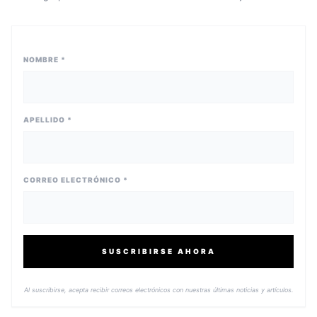
NOMBRE *
APELLIDO *
CORREO ELECTRÓNICO *
SUSCRIBIRSE AHORA
Al suscribirse, acepta recibir correos electrónicos con nuestras últimas noticias y artículos.