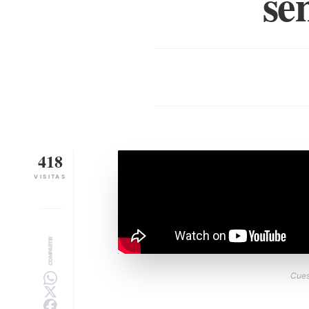
se
418
VISITAS
COMPARTIR
Cues