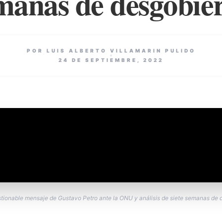
manas de desgobie
POR LUIS ALBERTO VILLAMARIN PULIDO
24 DE SEPTIEMBRE, 2022
tionable mensaje de Gustavo Petro ante la ONU y análisis de siete semanas de 