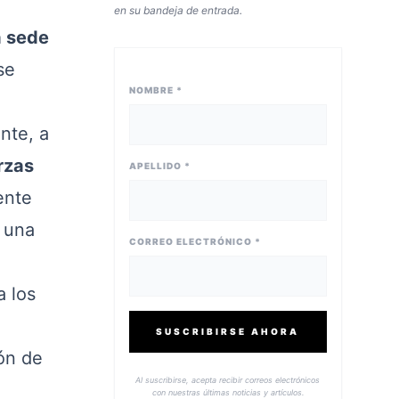
en su bandeja de entrada.
a sede
se
NOMBRE *
nte, a
rzas
APELLIDO *
ente
 una
CORREO ELECTRÓNICO *
a los
SUSCRIBIRSE AHORA
ión de
Al suscribirse, acepta recibir correos electrónicos
con nuestras últimas noticias y artículos.