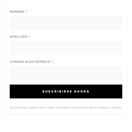
NOMBRE *
APELLIDO *
CORREO ELECTRÓNICO *
SUSCRIBIRSE AHORA
Al suscribirse, acepta recibir correos electrónicos con nuestras últimas noticias y artículos.