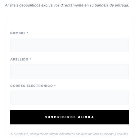
Análisis geopolíticos exclusivos directamente en su bandeja de entrada.
NOMBRE *
APELLIDO *
CORREO ELECTRÓNICO *
SUSCRIBIRSE AHORA
Al suscribirse, acepta recibir correos electrónicos con nuestras últimas noticias y artículos.