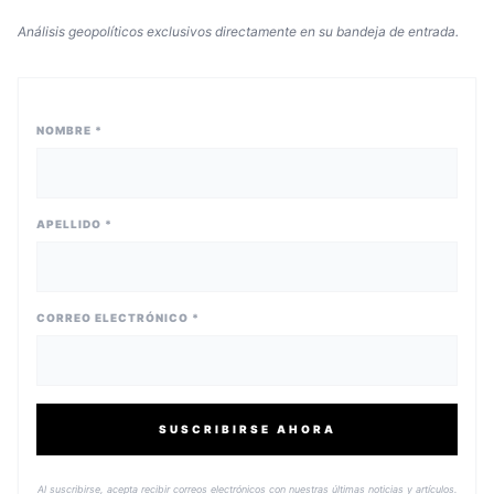
Análisis geopolíticos exclusivos directamente en su bandeja de entrada.
NOMBRE *
APELLIDO *
CORREO ELECTRÓNICO *
SUSCRIBIRSE AHORA
Al suscribirse, acepta recibir correos electrónicos con nuestras últimas noticias y artículos.