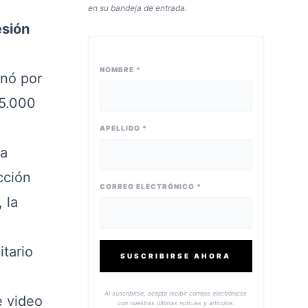
en su bandeja de entrada.
esión
NOMBRE *
onó por
 5.000
APELLIDO *
la
cción
CORREO ELECTRÓNICO *
 la
tario
SUSCRIBIRSE AHORA
Al suscribirse, acepta recibir correos electrónicos
e video
con nuestras últimas noticias y artículos.