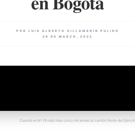
en Bogotá
POR LUIS ALBERTO VILLAMARIN PULIDO
26 DE MARZO, 2022
Cuando el M-19 robó mas cinco mil armas al cantón Norte del Ejérci