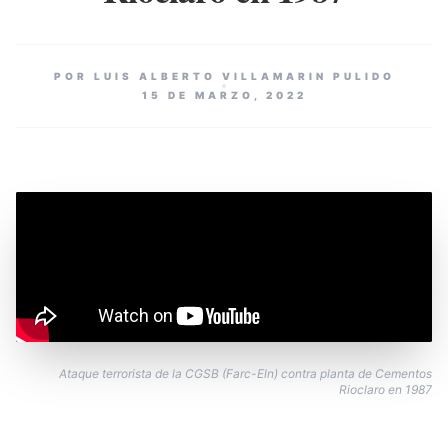
POR LUIS ALBERTO VILLAMARIN PULIDO
15 DE MARZO, 2022
Ataque terrorista de la CGSB (Farc-Eln) contra planta de Cementos
Rioclaro en 1987