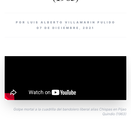
POR LUIS ALBERTO VILLAMARIN PULIDO
07 DE DICIEMBRE, 2021
Golpe mortal a la cuadrilla del bandolero liberal alias Chispas en Pijao
Quindío (1963)