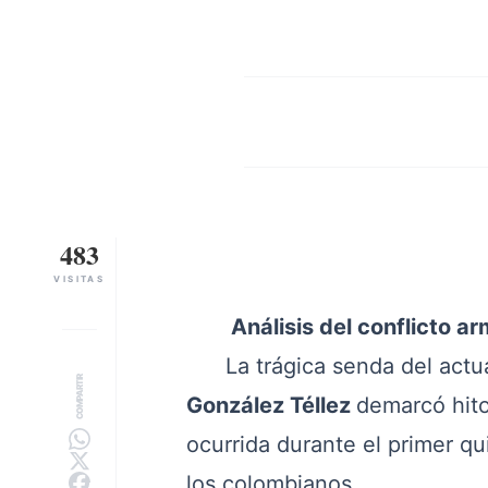
483
VISITAS
Análisis del conflicto 
La trágica senda del actuar
COMPARTIR
González Téllez
demarcó hitos
ocurrida durante el primer qu
los colombianos.