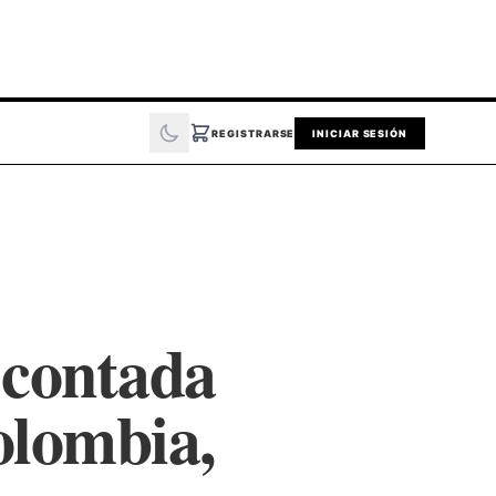
REGISTRARSE
INICIAR SESIÓN
 contada
olombia,