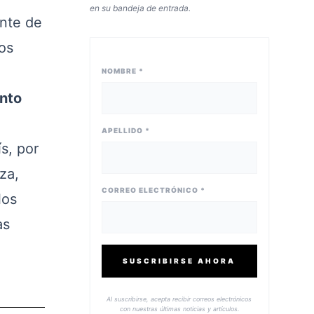
en su bandeja de entrada.
nte de
os
NOMBRE *
nto
APELLIDO *
s, por
za,
CORREO ELECTRÓNICO *
los
as
SUSCRIBIRSE AHORA
Al suscribirse, acepta recibir correos electrónicos
con nuestras últimas noticias y artículos.