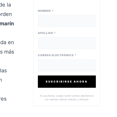
de la
NOMBRE *
orden
amarín
APELLIDO *
ada en
as más
CORREO ELECTRÓNICO *
las
n
SUSCRIBIRSE AHORA
Al suscribirse, acepta recibir correos electrónicos
res
con nuestras últimas noticias y artículos.