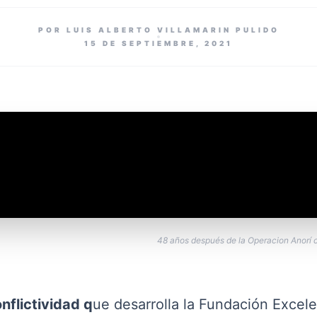
POR LUIS ALBERTO VILLAMARIN PULIDO
15 DE SEPTIEMBRE, 2021
48 años después de la Operacion Anorí c
nflictividad q
ue desarrolla la Fundación Excele