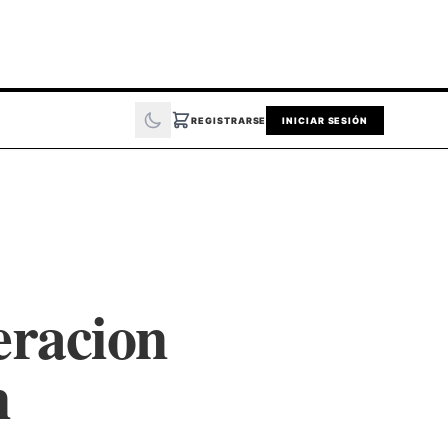
REGISTRARSE
INICIAR SESIÓN
eracion
n