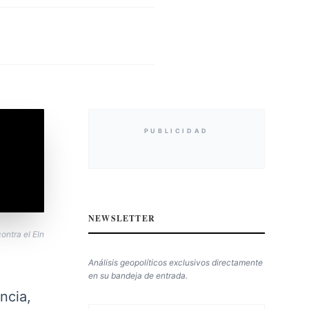
PUBLICIDAD
NEWSLETTER
ontra el Eln
Análisis geopolíticos exclusivos directamente
en su bandeja de entrada.
ncia,