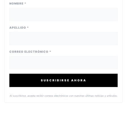
NOMBRE *
APELLIDO *
CORREO ELECTRÓNICO *
SUSCRIBIRSE AHORA
Al suscribirse, acepta recibir correos electrónicos con nuestras últimas noticias y artículos.