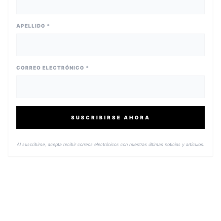
APELLIDO *
CORREO ELECTRÓNICO *
SUSCRIBIRSE AHORA
Al suscribirse, acepta recibir correos electrónicos con nuestras últimas noticias y artículos.