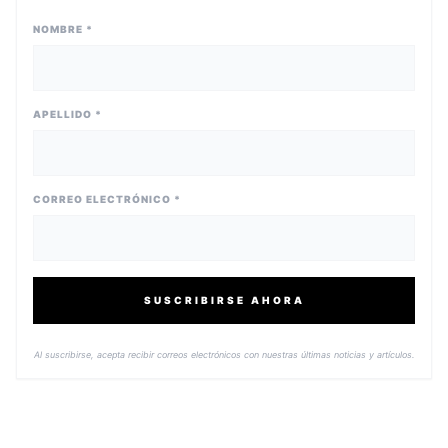
NOMBRE *
APELLIDO *
CORREO ELECTRÓNICO *
SUSCRIBIRSE AHORA
Al suscribirse, acepta recibir correos electrónicos con nuestras últimas noticias y artículos.