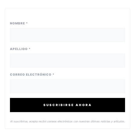
NOMBRE *
APELLIDO *
CORREO ELECTRÓNICO *
SUSCRIBIRSE AHORA
Al suscribirse, acepta recibir correos electrónicos con nuestras últimas noticias y artículos.