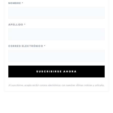
NOMBRE *
APELLIDO *
CORREO ELECTRÓNICO *
SUSCRIBIRSE AHORA
Al suscribirse, acepta recibir correos electrónicos con nuestras últimas noticias y artículos.