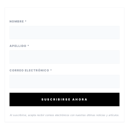
NOMBRE *
APELLIDO *
CORREO ELECTRÓNICO *
SUSCRIBIRSE AHORA
Al suscribirse, acepta recibir correos electrónicos con nuestras últimas noticias y artículos.