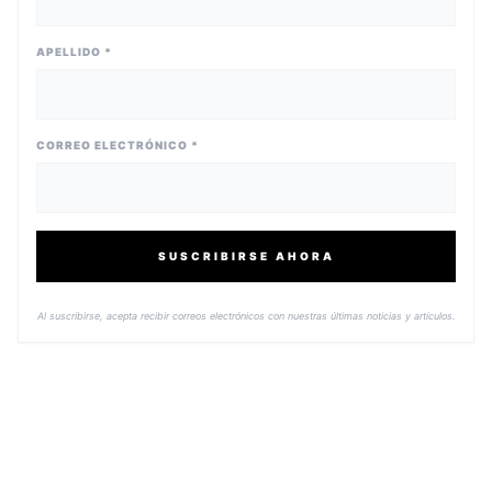
APELLIDO *
CORREO ELECTRÓNICO *
SUSCRIBIRSE AHORA
Al suscribirse, acepta recibir correos electrónicos con nuestras últimas noticias y artículos.