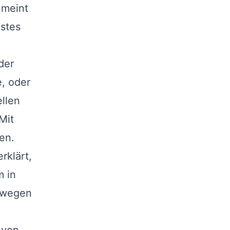
 meint
stes
der
e, oder
llen
Mit
en.
rklärt,
m in
bewegen