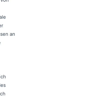
 von
ale
er
ssen an
e
ich
des
och