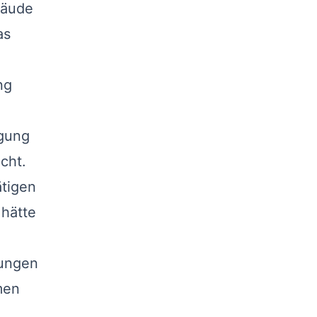
bäude
as
ng
egung
cht.
ätigen
 hätte
ßungen
men