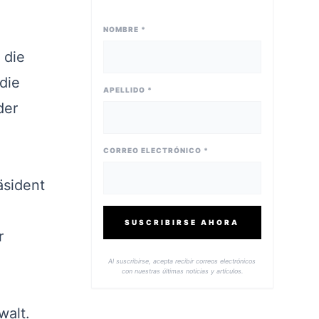
NOMBRE *
 die
die
APELLIDO *
der
CORREO ELECTRÓNICO *
äsident
SUSCRIBIRSE AHORA
r
Al suscribirse, acepta recibir correos electrónicos
con nuestras últimas noticias y artículos.
walt.