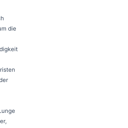
.
ch
um die
digkeit
,
risten
der
 Lunge
er,