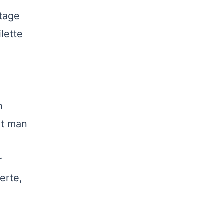
tage
lette
n
at man
r
erte,