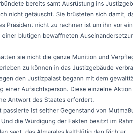
bündete bereits samt Ausrüstung ins Justizge
ch nicht getäuscht. Sie brüsteten sich damit, d
 Präsident nicht zu rechnen ist um ihn vor ein
zu einer blutigen bewaffneten Auseinandersetzu
ten sie nicht die ganze Munition und Verpfl
erleben zu können in das Justizgebäude verbra
gegen den Justizpalast begann mit dem gewaltt
 einer Aufsichtsperson. Diese einzelne Aktion
e Antwort des Staates erfordert.
 passierte ist seither Gegenstand von Mutma
 Und die Würdigung der Fakten besitzt im Rah
Man sagt, das Almarales kaltblütig den Richter