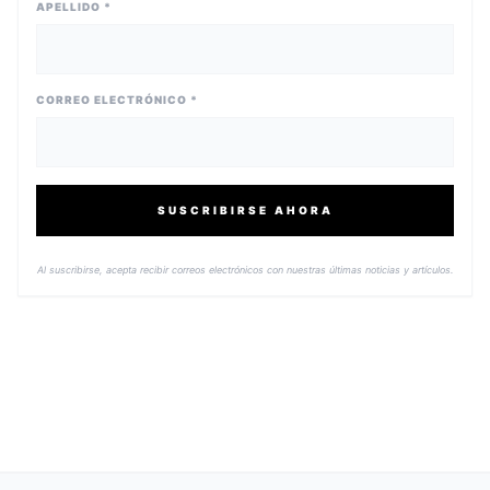
APELLIDO *
CORREO ELECTRÓNICO *
SUSCRIBIRSE AHORA
Al suscribirse, acepta recibir correos electrónicos con nuestras últimas noticias y artículos.