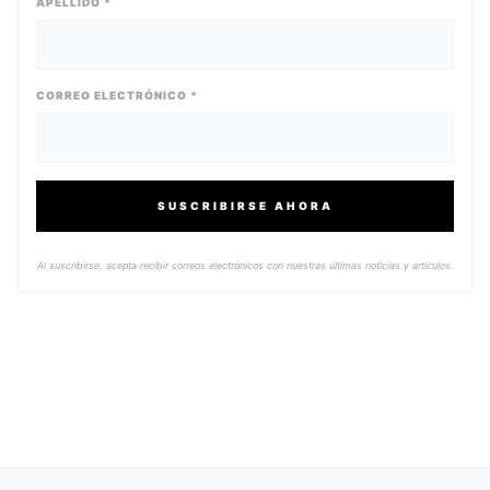
APELLIDO *
CORREO ELECTRÓNICO *
SUSCRIBIRSE AHORA
Al suscribirse, acepta recibir correos electrónicos con nuestras últimas noticias y artículos.