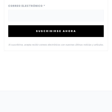
CORREO ELECTRÓNICO *
SUSCRIBIRSE AHORA
Al suscribirse, acepta recibir correos electrónicos con nuestras últimas noticias y artículos.