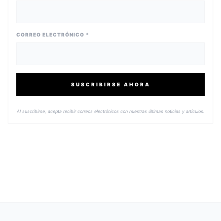
CORREO ELECTRÓNICO *
SUSCRIBIRSE AHORA
Al suscribirse, acepta recibir correos electrónicos con nuestras últimas noticias y artículos.