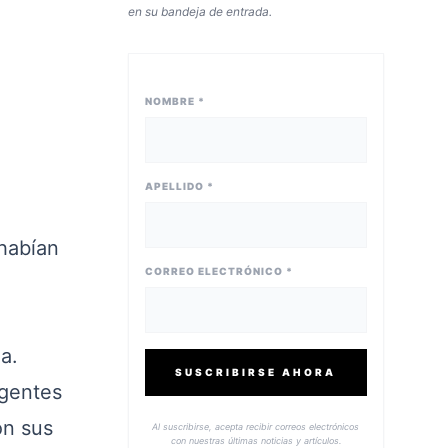
en su bandeja de entrada.
NOMBRE *
APELLIDO *
habían
CORREO ELECTRÓNICO *
a.
SUSCRIBIRSE AHORA
igentes
on sus
Al suscribirse, acepta recibir correos electrónicos
con nuestras últimas noticias y artículos.