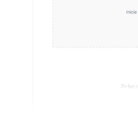
Inici
No hay c