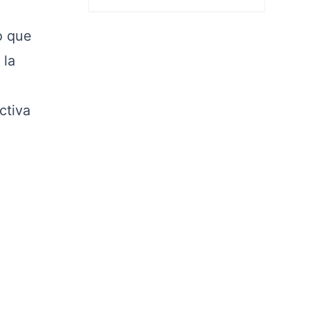
o que
 la
ctiva