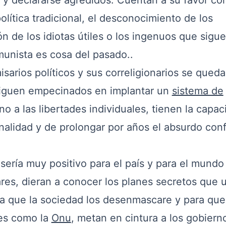
ir y declararse agredidos. Cuentan a su favor con
política tradicional, el desconocimiento de los
ón de los idiotas útiles o los ingenuos que sigu
unista es cosa del pasado..
arios políticos y sus correligionarios se qued
s siguen empecinados en implantar un
sistema de
no a las libertades individuales, tienen la capac
onalidad y de prolongar por años el absurdo conf
ría muy positivo para el país y para el mundo
ares, dieran a conocer los planes secretos que 
ra que la sociedad los desenmascare y para que
les como la
Onu
, metan en cintura a los gobiern