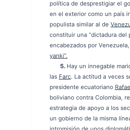
política de desprestigiar el g
en el exterior como un país i
populista similar al de
Venezu
constituir una “dictadura del 
encabezados por Venezuela, 
yanki”.
5.
Hay un innegable mari
las
Farc
. La actitud a veces 
presidente ecuatoriano
Rafae
boliviano contra Colombia, r
estrategia de apoyo a los sec
un gobierno de la misma línea
intromisión de unos diplomát