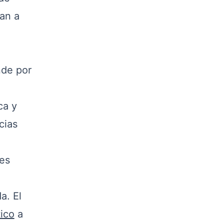
gan a
nde por
ca y
cias
nes
a. El
ico
a