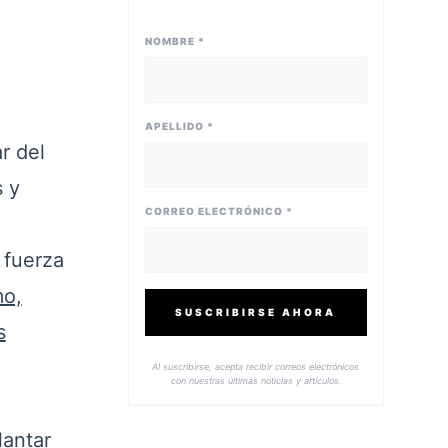
NOMBRE *
a
APELLIDO *
r del
s y
CORREO ELECTRÓNICO *
 fuerza
mo,
SUSCRIBIRSE AHORA
s
Al suscribirse, acepta recibir correos electrónicos
con nuestras últimas noticias y artículos.
lantar