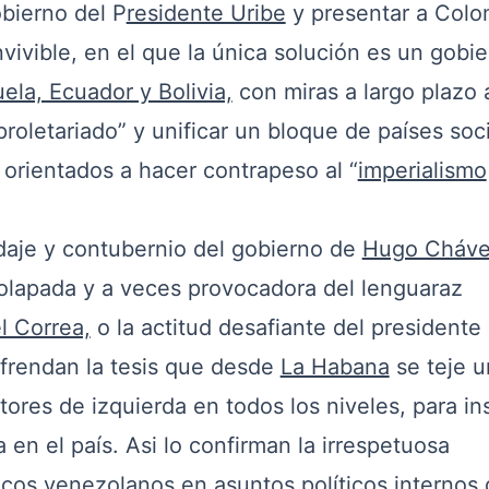
obierno del P
residente Uribe
y presentar a Colo
nvivible, en el que la única solución es un gobi
ela, Ecuador y Bolivia,
con miras a largo plazo 
proletariado” y unificar un bloque de países soci
orientados a hacer contrapeso al “
imperialismo
daje y contubernio del gobierno de
Hugo Cháv
solapada y a veces provocadora del lenguaraz
l Correa,
o la actitud desafiante del presidente
efrendan la tesis que desde
La Habana
se teje u
tores de izquierda en todos los niveles, para in
 en el país. Asi lo confirman la irrespetuosa
icos venezolanos en asuntos políticos internos