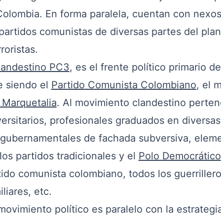
Colombia. En forma paralela, cuentan con nexos
artidos comunistas de diversas partes del plan
roristas.
landestino PC3
, es el frente político primario de
e siendo el
Partido Comunista Colombiano
, el 
 Marquetalia
. Al movimiento clandestino perte
versitarios, profesionales graduados en diversa
o gubernamentales de fachada subversiva, elem
os partidos tradicionales y el
Polo Democrático
tido comunista colombiano, todos los guerriller
liares, etc.
 movimiento político es paralelo con la estrategi