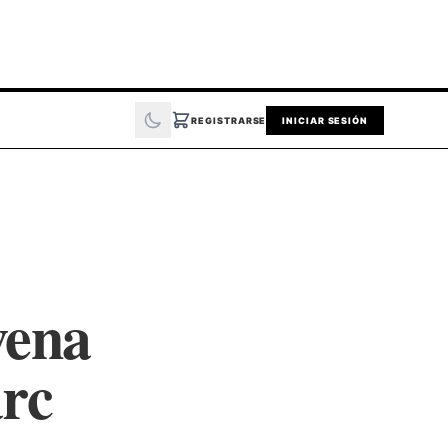
REGISTRARSE
INICIAR SESIÓN
vena
arc