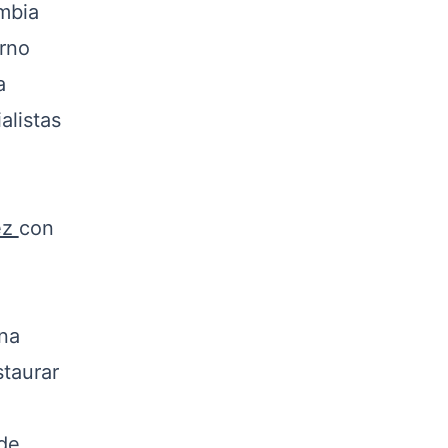
mbia
erno
a
alistas
ez
con
na
staurar
 de