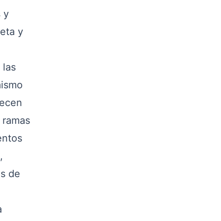
 y
eta y
 las
mismo
necen
s ramas
entos
,
os de
a