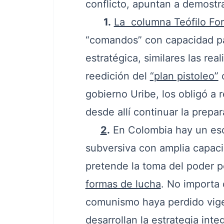
conflicto, apuntan a demostr
1.
La columna Teófilo Fo
“comandos” con capacidad pa
estratégica, similares las rea
reedición del
“plan pistoleo”
c
gobierno Uribe, los obligó a 
desde allí continuar la prepa
2
.
En Colombia hay un esce
subversiva con amplia capacid
pretende la toma del poder p
formas de lucha
. No importa
comunismo haya perdido vigen
desarrollan la estrategia inte