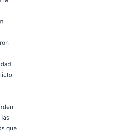
 la
en
aron
idad
licto
urden
 las
os que