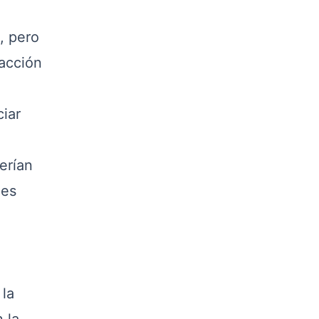
, pero
 acción
iar
erían
nes
 la