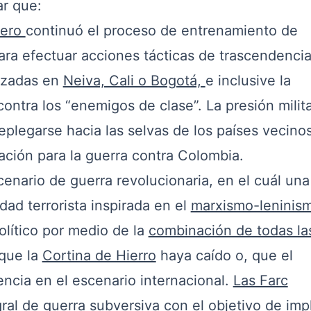
ar que:
rero
continuó el proceso de entrenamiento de
ra efectuar acciones tácticas de trascendenci
lizadas en
Neiva, Cali o Bogotá,
e inclusive la
ontra los “enemigos de clase”. La presión milita
replegarse hacia las selvas de los países vecino
ración para la guerra contra Colombia.
nario de guerra revolucionaria, en el cuál una
ad terrorista inspirada en el
marxismo-leninis
olítico por medio de la
combinación de todas la
 que la
Cortina de Hierro
haya caído o, que el
cia en el escenario internacional.
Las Farc
gral de guerra subversiva con el objetivo de imp