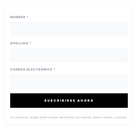
NOMBRE *
APELLIDO *
CORREO ELECTRÓNICO *
SUSCRIBIRSE AHORA
Al suscribirse, acepta recibir correos electrónicos con nuestras últimas noticias y artículos.