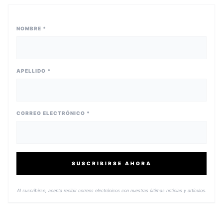
NOMBRE *
APELLIDO *
CORREO ELECTRÓNICO *
SUSCRIBIRSE AHORA
Al suscribirse, acepta recibir correos electrónicos con nuestras últimas noticias y artículos.