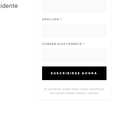
cidente
APELLIDO *
CORREO ELECTRÓNICO *
SUSCRIBIRSE AHORA
Al suscribirse, acepta recibir correos electrónicos
con nuestras últimas noticias y artículos.