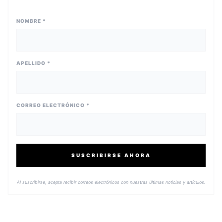
NOMBRE *
APELLIDO *
CORREO ELECTRÓNICO *
SUSCRIBIRSE AHORA
Al suscribirse, acepta recibir correos electrónicos con nuestras últimas noticias y artículos.