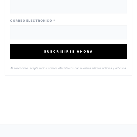
CORREO ELECTRÓNICO *
SUSCRIBIRSE AHORA
Al suscribirse, acepta recibir correos electrónicos con nuestras últimas noticias y artículos.