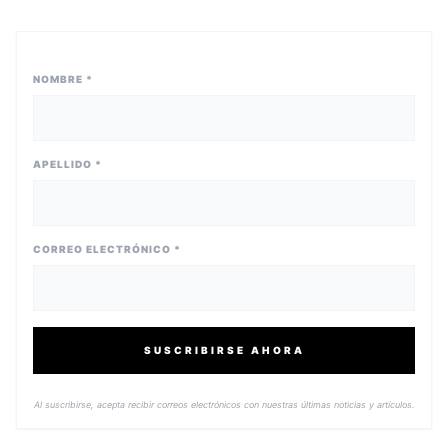
NOMBRE *
APELLIDO *
CORREO ELECTRÓNICO *
SUSCRIBIRSE AHORA
Al suscribirse, acepta recibir correos electrónicos con nuestras últimas noticias y artículos.