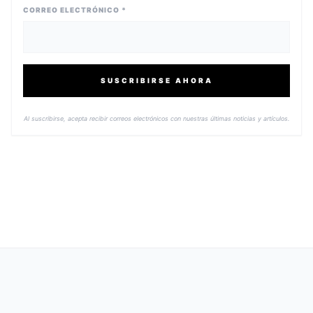
CORREO ELECTRÓNICO *
SUSCRIBIRSE AHORA
Al suscribirse, acepta recibir correos electrónicos con nuestras últimas noticias y artículos.