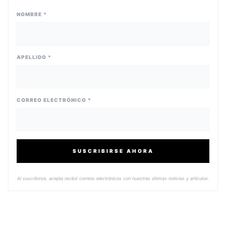
NOMBRE *
APELLIDO *
CORREO ELECTRÓNICO *
SUSCRIBIRSE AHORA
Al suscribirse, acepta recibir correos electrónicos con nuestras últimas noticias y artículos.