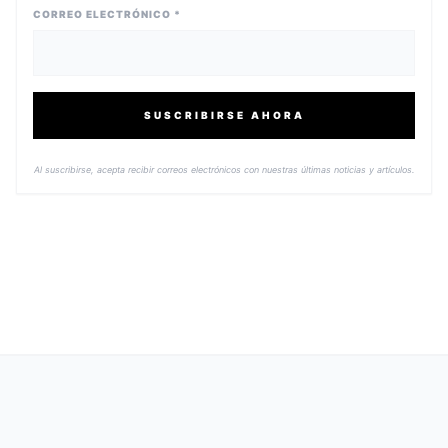
CORREO ELECTRÓNICO *
SUSCRIBIRSE AHORA
Al suscribirse, acepta recibir correos electrónicos con nuestras últimas noticias y artículos.