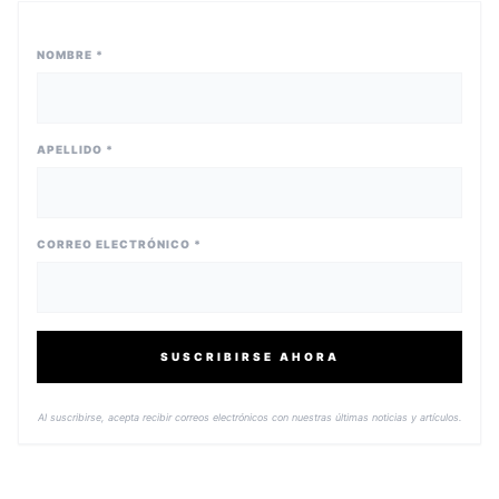
NOMBRE *
APELLIDO *
CORREO ELECTRÓNICO *
SUSCRIBIRSE AHORA
Al suscribirse, acepta recibir correos electrónicos con nuestras últimas noticias y artículos.