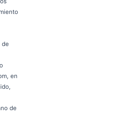
los
amiento
o de
e
o
om, en
ido,
ano de