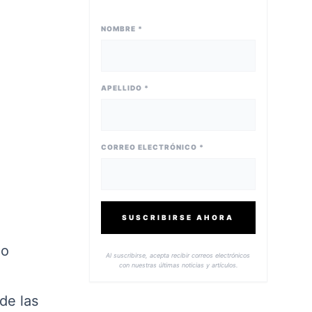
NOMBRE *
APELLIDO *
CORREO ELECTRÓNICO *
SUSCRIBIRSE AHORA
mo
Al suscribirse, acepta recibir correos electrónicos
con nuestras últimas noticias y artículos.
de las