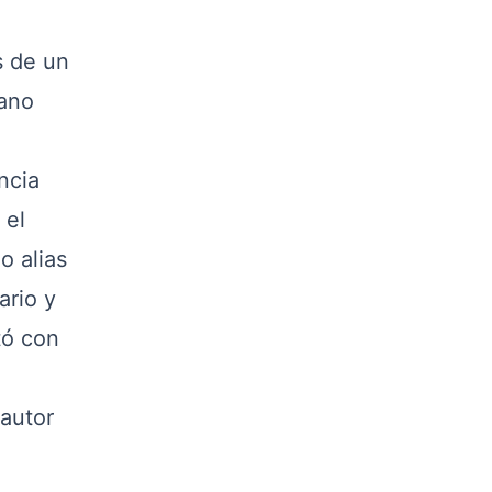
s de un
iano
ncia
 el
o alias
ario y
tó con
autor