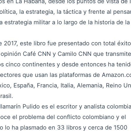
s en La Habana, desde los puntos de vista de 
lítica, la estrategia, la táctica y frente al pens
 estrategia militar a lo largo de la historia de la
017, este libro fue presentado con total éxit
 opinión
Café CNN
y
Camilo CNN
que transmit
os cinco continentes y desde entonces ha tenid
 lectores que usan las plataformas de Amazon.c
co, España, Francia, Italia, Alemania, Reino Un
asil.
illamarín
Pulido es el escritor y analista colombi
oce el problema del conflicto colombiano y el
mo lo ha plasmado en 33 libros y cerca de 1500