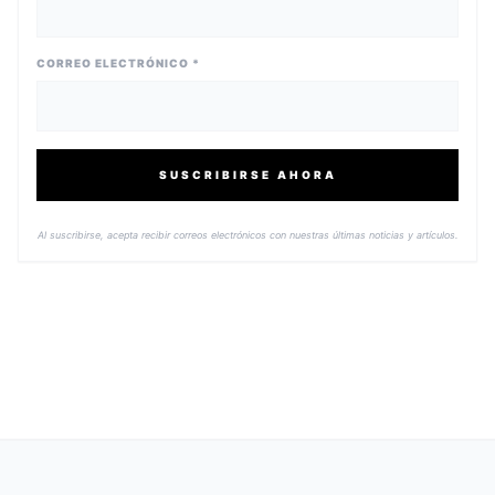
CORREO ELECTRÓNICO *
SUSCRIBIRSE AHORA
Al suscribirse, acepta recibir correos electrónicos con nuestras últimas noticias y artículos.