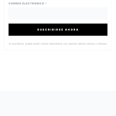
CORREO ELECTRÓNICO *
SUSCRIBIRSE AHORA
Al suscribirse, acepta recibir correos electrónicos con nuestras últimas noticias y artículos.