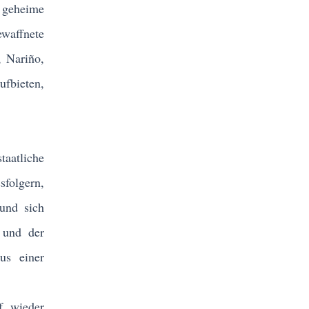
e geheime
ewaffnete
, Nariño,
fbieten,
aatliche
sfolgern,
 und sich
 und der
us einer
f wieder