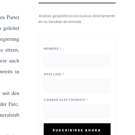
n Partei
Análisis geopolíticos exclusivos directamente
en su bandeja de entrada.
geleitet
egierung
a sitzen,
NOMBRE *
 wie auch
ereits in
APELLIDO *
 mit den
CORREO ELECTRÓNICO *
der Farc,
eralstab
SUSCRIBIRSE AHORA