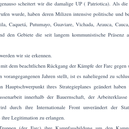
enauso scheitert wir die damalige UP ( Patriotica). Als di
ufen wurde, haben deren Milizen intensive politische und b
ila, Caquetá, Putumayo, Guaviare, Vichada, Arauca, Cauca
nd den Gebiete die seit langem kommunistische Präsenz au
werden wir sie erkennen.
dem beachtlichen Rückgang der Kämpfe der Farc gegen st
 vorangegangenen Jahren stellt, ist es naheliegend zu schlus
en Hauptschwerpunkt ihres Strategieplanes geändert haben
senarbeit innerhalb der Bauernschaft, der Arbeiterklasse
rd durch ihre Internationale Front unverändert der Stat
ihre Legitimation zu erlangen.
ruppen (der Farc) ihre Kampfausbildung um den Kamp