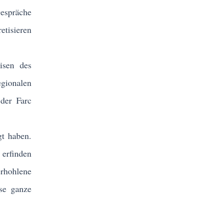
Gespräche
tisieren
isen des
egionalen
der Farc
gt haben.
erfinden
rhohlene
se ganze