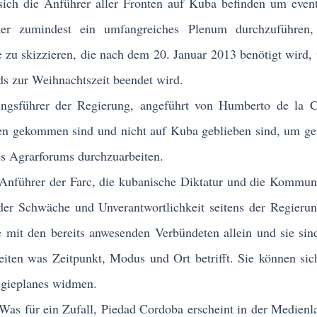
ch die Anführer aller Fronten auf Kuba befinden um event
oder zumindest ein umfangreiches Plenum durchzuführen
e zu skizzieren, die nach dem 20. Januar 2013 benötigt wird,
ds zur Weihnachtszeit beendet wird.
führer der Regierung, angeführt von Humberto de la Ca
en gekommen sind und nicht auf Kuba geblieben sind, um g
es Agrarforums durchzuarbeiten.
nführer der Farc, die kubanische Diktatur und die Kommun
der Schwäche und Unverantwortlichkeit seitens der Regieru
ie mit den bereits anwesenden Verbündeten allein und sie sin
iten was Zeitpunkt, Modus und Ort betrifft. Sie können sich
tegieplanes widmen.
s für ein Zufall, Piedad Cordoba erscheint in der Medienl