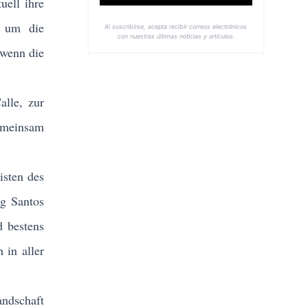
uell ihre
, um die
Al suscribirse, acepta recibir correos electrónicos
con nuestras últimas noticias y artículos.
 wenn die
lle, zur
emeinsam
isten des
ng Santos
d bestens
 in aller
andschaft