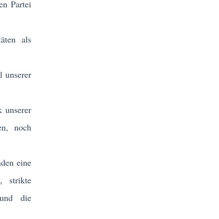
n Partei
äten als
l unserer
 unserer
en, noch
nden eine
 strikte
 und die