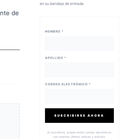
en su bandeja de entrada.
ente de
NOMBRE *
APELLIDO *
CORREO ELECTRÓNICO *
SUSCRIBIRSE AHORA
Al suscribirse, acepta recibir correos electrónicos
con nuestras últimas noticias y artículos.