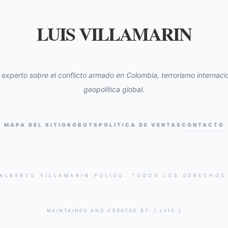
LUIS VILLAMARIN
s experto sobre el conflicto armado en Colombia, terrorismo internacio
geopolítica global.
MAPA DEL SITIO
ROBOTS
POLÍTICA DE VENTAS
CONTACTO
 ALBERTO VILLAMARIN PULIDO. TODOS LOS DERECHOS
MAINTAINED AND CREATED BY:
{ LV10 }