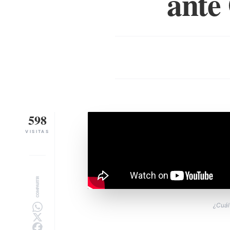
ante
598
VISITAS
COMPARTIR
¿Cuál